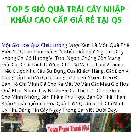
TOP 5 GIỎ QUÀ TRÁI CÂY NHẬP
KHẨU CAO CẤP GIÁ RẺ TẠI Q5
Một Giỏ Hoa Quả Chất Lượng
Được Xem Là Món Quà Thể
Hiện Sự Quan Tâm Đến Sức Khỏe Đối Phương. Trái Cây
Không Chỉ Có Hương Vị Tươi Ngon, Chúng Còn Mang
Đến Các Chất Dinh Dưỡng, Chất Xơ Và Các Loại Vitamin.
Hiểu Được Nhu Cầu Sử Dụng Của Khách Hàng, Các Đơn Vị
Cung Cấp Dịch Vụ Quà Tặng Từ Thiên Nhiên Trên Địa
Bàn Hồ Chí Minh Đã Cho Ra Mắt Vô Vàn Các Mẫu Giỏ Hoa
Quả Khác Nhau. Tuy Nhiên Để Có Thể Lựa Chọn Được
Cho Mình Những Sản Phẩm Phù Hợp, Bạn Có Thể Tham
Khảo 5 mẫu giỏ quà Hoa Quả Tươi Quận 5, Hồ Chí Minh
Uy Tín, Đáng Tin Cậy Ngay Trong Bài Viết Dưới Đây.