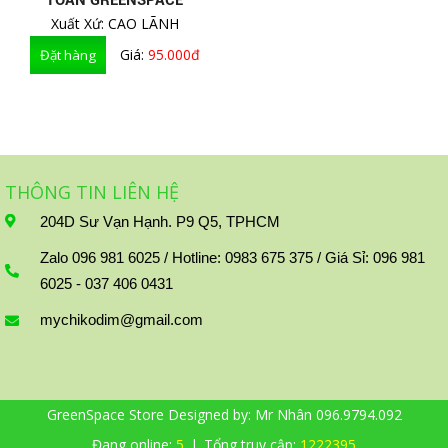
TOÀN GREENSPACE
Xuất Xứ: CAO LÃNH
Giá:
95.000đ
THÔNG TIN LIÊN HỆ
204D Sư Vạn Hạnh. P9 Q5, TPHCM
Zalo 096 981 6025 / Hotline: 0983 675 375 / Giá Sỉ: 096 981
6025 - 037 406 0431
mychikodim@gmail.com
GreenSpace Store Designed by:
Mr Nhân 096.9794.092
Đang online:
5
|
Tổng truy cập:
1222395