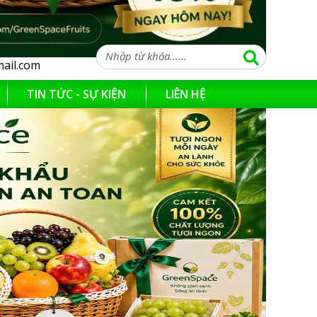
ail.com
TIN TỨC - SỰ KIỆN
LIÊN HỆ