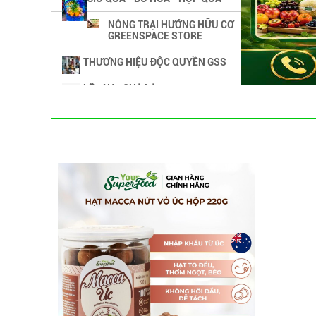
NÔNG TRẠI HƯỚNG HỮU CƠ
GREENSPACE STORE
THƯƠNG HIỆU ĐỘC QUYỀN GSS
LÊ - NA -CHÀ LÀ
DÂU TÂY - HỒNG - ME
DƯA LƯỚI - MẬN - MĂNG CỤT
LỰU - BƠ
TRÁI CÂY SẤY KHÔ - KẸO - BÁNH
TRÁI CÂY NHIỆT ĐỚI
RAU CỦ ORGANIC
RƯỢU TRÁI CÂY - RƯỢU VANG
NƯỚC ÉP - TÁO LẮC MUỐI