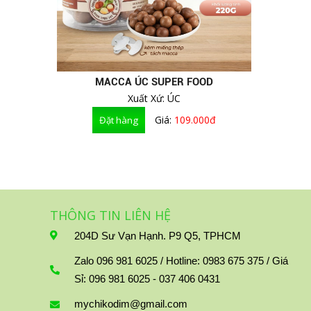
TRÁI CÂY LY - MẬT ONG -THỰC
PHẨM CHỨC NĂNG
MACCA ÚC SUPER FOOD
Xuất Xứ: ÚC
Giá:
109.000đ
THÔNG TIN LIÊN HỆ
204D Sư Vạn Hạnh. P9 Q5, TPHCM
Zalo 096 981 6025 / Hotline: 0983 675 375 / Giá
Sỉ: 096 981 6025 - 037 406 0431
mychikodim@gmail.com