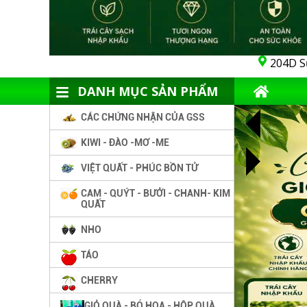
204D S
DANH MỤC SẢN PHẨM
CÁC CHỨNG NHẬN CỦA GSS
KIWI - ĐÀO -MƠ -ME
VIỆT QUẤT - PHÚC BỒN TỬ
CAM - QUÝT - BƯỞI - CHANH- KIM
QUẤT
NHO
TÁO
CHERRY
GIỎ QUÀ - BÓ HOA - HỘP QUÀ