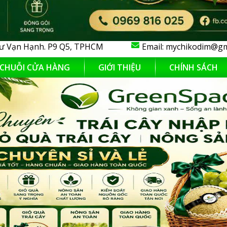
ư Vạn Hạnh. P9 Q5, TPHCM
Email:
mychikodim@gm
CHUỖI CỬA HÀNG
GIỚI THIỆU
CHÍNH SÁCH