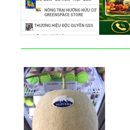
NÔNG TRẠI HƯỚNG HỮU CƠ
GREENSPACE STORE
THƯƠNG HIỆU ĐỘC QUYỀN GSS
LÊ - NA -CHÀ LÀ
DÂU TÂY - HỒNG - ME
DƯA LƯỚI - MẬN - MĂNG CỤT
LỰU - BƠ
TRÁI CÂY SẤY KHÔ - KẸO - BÁNH
TRÁI CÂY NHIỆT ĐỚI
RAU CỦ ORGANIC
RƯỢU TRÁI CÂY - RƯỢU VANG
NƯỚC ÉP - TÁO LẮC MUỐI