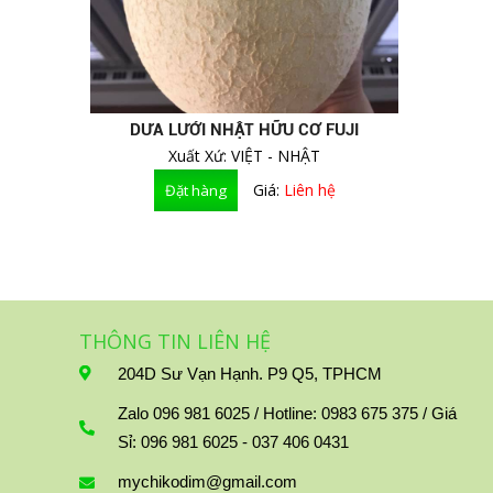
TRÁI CÂY LY - MẬT ONG -THỰC
PHẨM CHỨC NĂNG
DƯA LƯỚI NHẬT HỮU CƠ FUJI
Xuất Xứ: VIỆT - NHẬT
Giá:
Liên hệ
THÔNG TIN LIÊN HỆ
204D Sư Vạn Hạnh. P9 Q5, TPHCM
Zalo 096 981 6025 / Hotline: 0983 675 375 / Giá
Sỉ: 096 981 6025 - 037 406 0431
mychikodim@gmail.com