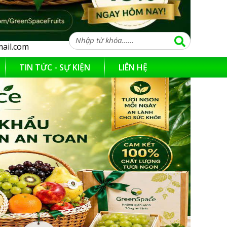
ail.com
TIN TỨC - SỰ KIỆN
LIÊN HỆ