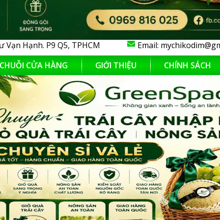
ư Vạn Hạnh. P9 Q5, TPHCM
Email:
mychikodim@gm
CHUỖI CỬA HÀNG
GIỚI THIỆU
CHÍNH SÁCH