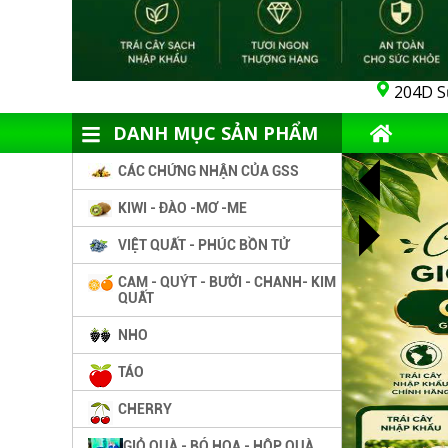
204D S
DANH MỤC SẢN PHẨM
CÁC CHỨNG NHẬN CỦA GSS
KIWI - ĐÀO -MƠ -ME
VIỆT QUẤT - PHÚC BỒN TỬ
CAM - QUÝT - BƯỞI - CHANH- KIM
QUẤT
NHO
TÁO
CHERRY
GIỎ QUÀ - BÓ HOA - HỘP QUÀ