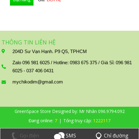
THÔNG TIN LIÊN HỆ
204D Sư Vạn Hạnh. P9 Q5, TPHCM
Zalo 096 981 6025 / Hotline: 0983 675 375 / Giá Sỉ: 096 981
6025 - 037 406 0431
mychikodim@gmail.com
GreenSpace Store Designed by:
Mr Nhân 096.9794.092
Đang online:
7
|
Tổng truy cập:
1222117
Chỉ đường
SMS
Gọi điện