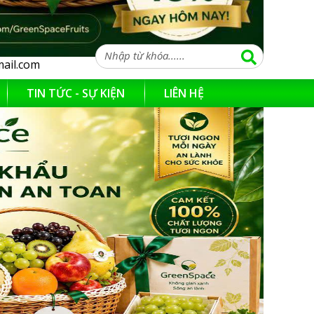
ail.com
TIN TỨC - SỰ KIỆN
LIÊN HỆ