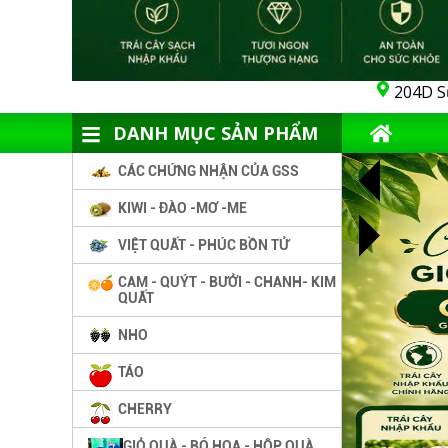
204D S
DANH MỤC SẢN PHẨM
CÁC CHỨNG NHẬN CỦA GSS
KIWI - ĐÀO -MƠ -ME
VIỆT QUẤT - PHÚC BỒN TỬ
CAM - QUÝT - BƯỞI - CHANH- KIM
QUẤT
NHO
TÁO
CHERRY
GIỎ QUÀ - BÓ HOA - HỘP QUÀ