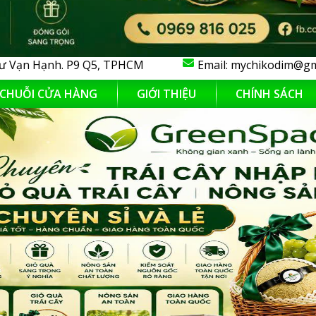
ư Vạn Hạnh. P9 Q5, TPHCM
Email:
mychikodim@gm
CHUỖI CỬA HÀNG
GIỚI THIỆU
CHÍNH SÁCH