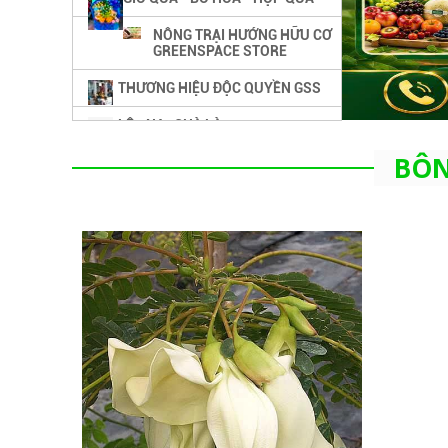
NÔNG TRẠI HƯỚNG HỮU CƠ
GREENSPACE STORE
THƯƠNG HIỆU ĐỘC QUYỀN GSS
LÊ - NA -CHÀ LÀ
BÔN
DÂU TÂY - HỒNG - ME
DƯA LƯỚI - MẬN - MĂNG CỤT
LỰU - BƠ
TRÁI CÂY SẤY KHÔ - KẸO - BÁNH
TRÁI CÂY NHIỆT ĐỚI
RAU CỦ ORGANIC
RƯỢU TRÁI CÂY - RƯỢU VANG
NƯỚC ÉP - TÁO LẮC MUỐI