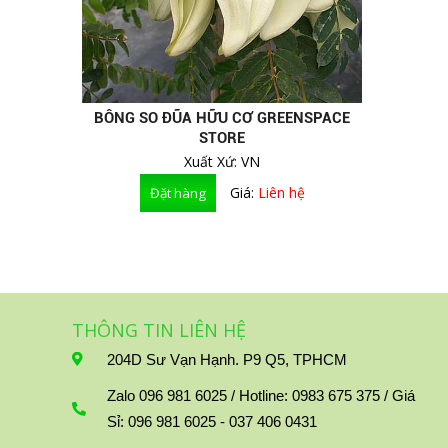
TRÁI CÂY LY - MẬT ONG -THỰC
PHẨM CHỨC NĂNG
BÔNG SO ĐŨA HỮU CƠ GREENSPACE
STORE
Xuất Xứ: VN
Giá:
Liên hệ
THÔNG TIN LIÊN HỆ
204D Sư Vạn Hạnh. P9 Q5, TPHCM
Zalo 096 981 6025 / Hotline: 0983 675 375 / Giá
Sỉ: 096 981 6025 - 037 406 0431